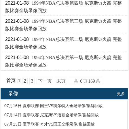
2021-01-08
1994年NBA总决赛第四场 尼克斯vs火箭 完整
版比赛全场录像回放
2021-01-08
1994年NBA总决赛第三场 尼克斯vs火箭 完整
版比赛全场录像回放
2021-01-08
1994年NBA总决赛第二场 尼克斯vs火箭 完整
版比赛全场录像回放
2021-01-08
1994年NBA总决赛第一场 尼克斯vs火箭 完整
版比赛全场录像回放
首页
1
2
3
下一页
末页
共
6
页
169
条
录像
更多
07月16日 夏季联赛 国王VS凯尔特人全场录像/集锦回放
07月14日 夏季联赛 尼克斯VS活塞全场录像/集锦回放
07月13日 夏季联赛 奇才VS国王全场录像/集锦回放