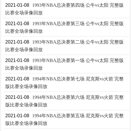
2021-01-08
1993年NBA总决赛第四场 公牛vs太阳 完整版
比赛全场录像回放
2021-01-08
1993年NBA总决赛第三场 公牛vs太阳 完整版
比赛全场录像回放
2021-01-08
1993年NBA总决赛第二场 公牛vs太阳 完整版
比赛全场录像回放
2021-01-08
1993年NBA总决赛第一场 公牛vs太阳 完整版
比赛全场录像回放
2021-01-08
1994年NBA总决赛第七场 尼克斯vs火箭 完整
版比赛全场录像回放
2021-01-08
1994年NBA总决赛第六场 尼克斯vs火箭 完整
版比赛全场录像回放
2021-01-08
1994年NBA总决赛第五场 尼克斯vs火箭 完整
版比赛全场录像回放