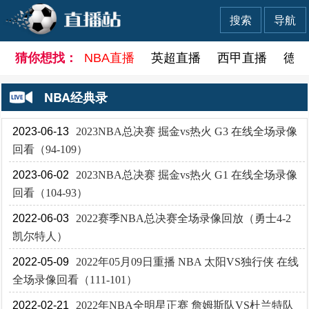
搜索
导航
猜你想找：
NBA直播
英超直播
西甲直播
德甲
NBA经典录
像-NBA录
2023-06-13
2023NBA总决赛 掘金vs热火 G3 在线全场录像
回看（94-109）
像-录像回放
2023-06-02
2023NBA总决赛 掘金vs热火 G1 在线全场录像
回看（104-93）
2022-06-03
2022赛季NBA总决赛全场录像回放（勇士4-2
凯尔特人）
2022-05-09
2022年05月09日重播 NBA 太阳VS独行侠 在线
全场录像回看（111-101）
2022-02-21
2022年NBA全明星正赛 詹姆斯队VS杜兰特队