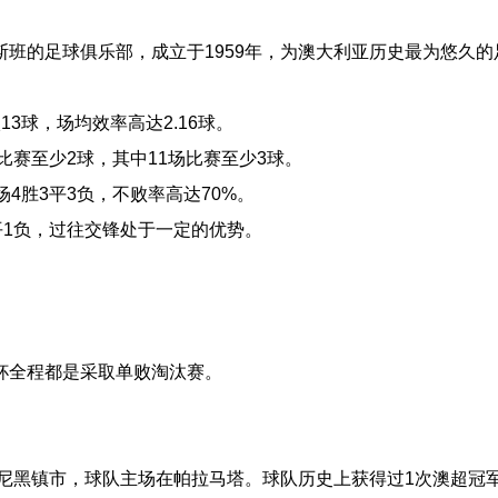
班的足球俱乐部，成立于1959年，为澳大利亚历史最为悠久的
3球，场均效率高达2.16球。
比赛至少2球，其中11场比赛至少3球。
4胜3平3负，不败率高达70%。
平1负，过往交锋处于一定的优势。
杯全程都是采取单败淘汰赛。
悉尼黑镇市，球队主场在帕拉马塔。球队历史上获得过1次澳超冠