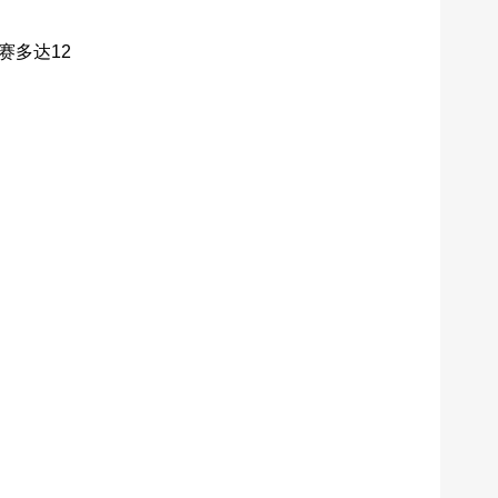
赛多达12