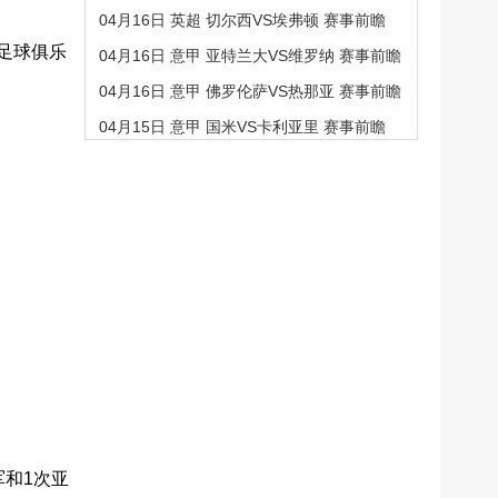
04月16日 英超 切尔西VS埃弗顿 赛事前瞻
足球俱乐
04月16日 意甲 亚特兰大VS维罗纳 赛事前瞻
04月16日 意甲 佛罗伦萨VS热那亚 赛事前瞻
04月15日 意甲 国米VS卡利亚里 赛事前瞻
军和1次亚