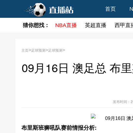
首页
猜你想找：
NBA直播
英超直播
西甲直
主页
>
足球预测
>
足球预测
>
09月16日 澳足总 
发布时间：2023
布里斯班狮吼队赛前情报分析: