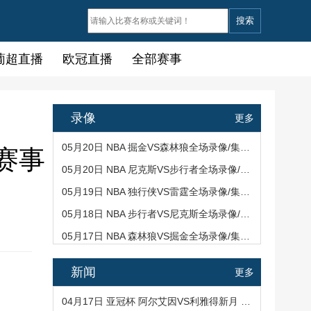
搜索
葡超直播
欧冠直播
全部赛事
录像
更多
 赛事
05月20日 NBA 掘金VS森林狼全场录像/集锦回放
05月20日 NBA 尼克斯VS步行者全场录像/集锦回放
05月19日 NBA 独行侠VS雷霆全场录像/集锦回放
05月18日 NBA 步行者VS尼克斯全场录像/集锦回放
05月17日 NBA 森林狼VS掘金全场录像/集锦回放
新闻
更多
04月17日 亚冠杯 阿尔艾因VS利雅得新月 赛事前瞻