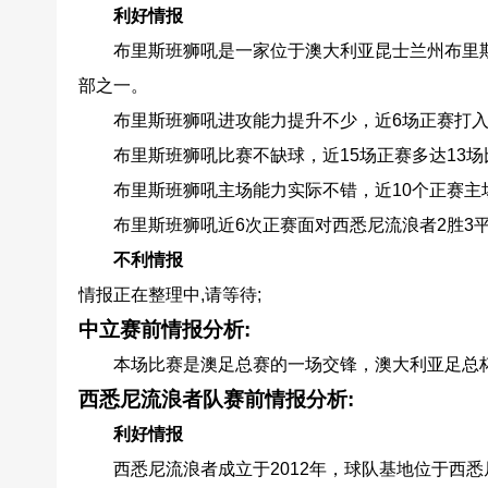
利好情报
布里斯班狮吼是一家位于澳大利亚昆士兰州布里斯
部之一。
布里斯班狮吼进攻能力提升不少，近6场正赛打入1
布里斯班狮吼比赛不缺球，近15场正赛多达13场
布里斯班狮吼主场能力实际不错，近10个正赛主场
布里斯班狮吼近6次正赛面对西悉尼流浪者2胜3
不利情报
情报正在整理中,请等待;
中立赛前情报分析:
本场比赛是澳足总赛的一场交锋，澳大利亚足总
西悉尼流浪者队赛前情报分析:
利好情报
西悉尼流浪者成立于2012年，球队基地位于西