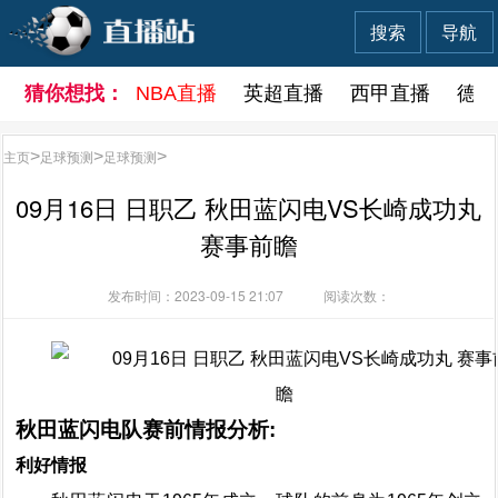
搜索
导航
猜你想找：
NBA直播
英超直播
西甲直播
德甲
主页
>
足球预测
>
足球预测
>
09月16日 日职乙 秋田蓝闪电VS长崎成功丸
赛事前瞻
发布时间：2023-09-15 21:07
阅读次数：
秋田蓝闪电队赛前情报分析:
利好情报