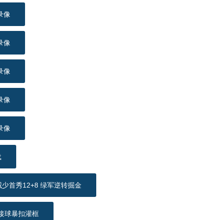
录像
录像
录像
录像
录像
载
少首秀12+8 绿军逆转掘金
接球暴扣灌框