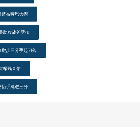
惨遭布劳恩大帽
尔曼助攻战斧劈扣
打撤步三分手起刀落
大帽钱查尔
攻抬手飚进三分