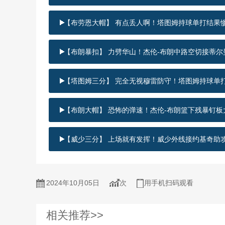
【布劳恩大帽】 有点丢人啊！塔图姆持球单打结果
【布朗暴扣】 力劈华山！杰伦-布朗中路空切接蒂
【塔图姆三分】 完全无视穆雷防守！塔图姆持球单
【布朗大帽】 恐怖的弹速！杰伦-布朗篮下残暴钉板
【威少三分】 上场就有发挥！威少外线接约基奇助
2024年10月05日
次
用手机扫码观看
相关推荐>>