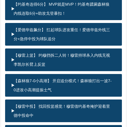
【约基奇连得6分】 MVP就是MVP！约基奇蹂躏森林狼
内线连取6分+助攻戈登暴扣！
【爱德华兹飙分】 扛起球队进攻重任！爱德华兹外线三
分+急停中投为球队追分
【穆雷上篮】 约穆挡拆二人转！穆雷持球杀入内线无视
李凯尔长臂上反篮
【森林狼7-0小高潮】 开启追分模式！森林狼打出一波7-
0进攻小高潮提振士气
【穆雷中投】 找回投篮感觉！穆雷借约基奇掩护迎着里
德中投命中