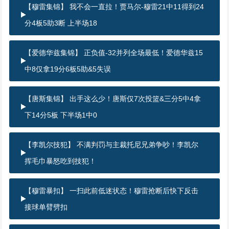
【穆雷集锦】 我不会一直拉！贾马尔-穆雷21中11得到24
分4板5助3断 上半场18
【爱德华兹集锦】 正负值-32并列全场最低！爱德华兹15
中8仅拿19分6板5助&5失误
【唐斯集锦】 出手这么少！唐斯仅7次投篮&三分5中4拿
下14分5板 下半场1中0
【李凯尔技犯】 不满判罚与主裁托尼兄弟争吵！李凯尔
挥毛巾暴怒吃到技犯！
【穆雷暴扣】 一扫此前低迷状态！穆雷抢断后快下反击
接球单臂劈扣