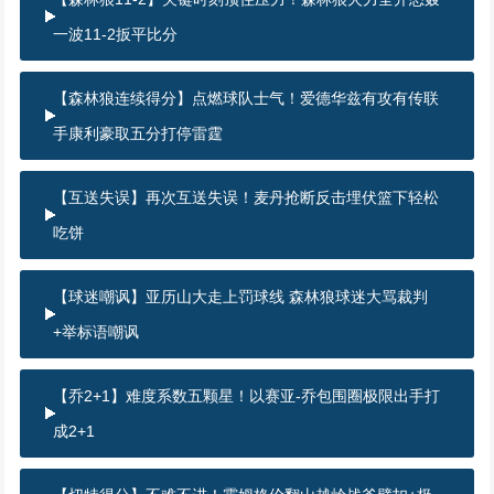
一波11-2扳平比分
【森林狼连续得分】点燃球队士气！爱德华兹有攻有传联
手康利豪取五分打停雷霆
【互送失误】再次互送失误！麦丹抢断反击埋伏篮下轻松
吃饼
【球迷嘲讽】亚历山大走上罚球线 森林狼球迷大骂裁判
+举标语嘲讽
【乔2+1】难度系数五颗星！以赛亚-乔包围圈极限出手打
成2+1