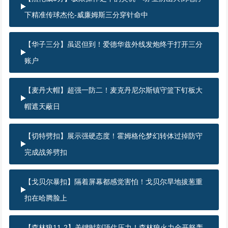
下精准传球杰伦-威廉姆斯三分穿针命中
【华子三分】虽迟但到！爱德华兹外线发炮终于打开三分
账户
【麦丹大帽】超强一防二！麦克丹尼尔斯镇守篮下钉板大
帽遮天蔽日
【切特劈扣】展示强硬态度！霍姆格伦梦幻转体过掉防守
完成战斧劈扣
【戈贝尔暴扣】隔着屏幕都感觉害怕！戈贝尔旱地拔葱重
扣在哈腾脸上
【森林狼11-2】关键时刻顶住压力！森林狼火力全开怒轰