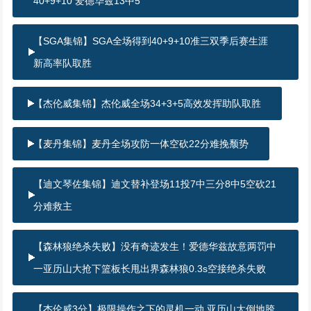
40+9+10 爱德华兹13中5
【SGA集锦】SGA全场得到40+9+10准三双季后赛生涯
新高率队取胜
【杰伦威集锦】杰伦威全场34+3+5高效发挥助队取胜
【麦丹集锦】麦丹全场攻防一体空砍22分难挽颓势
【迪文琴佐集锦】迪文替补登场11投7中三分8中5空砍21
分难救主
【森林狼绝杀失败】没有奇迹发生！爱德华兹故意两罚中
一亚历山大抢下篮板长甩出界森林狼0.3s空接绝杀失败
【杰伦威3分】极限操作之下的灵机一动 亚历山大倒地胯