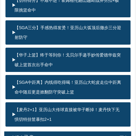
【切特得分】不难不进！霍姆格伦翻山越岭战斧劈扣+极
限挑篮命中
【SGA三分】手感热得发烫！亚历山大弧顶后撤步三分迎
射防守
【华子上篮】终于等到你！戈贝尔手递手妙传爱德华兹突
破上篮首次出手命中
【SGA中距离】内线得吃得喝！亚历山大蛇皮走位中距离
命中随后更是掀翻防守突破上篮
【麦丹2+1】亚历山大传球直接被华子断掉！麦丹快下无
惧切特挂筐暴扣2+1