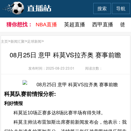
搜索
导航
猜你想找：
NBA直播
英超直播
西甲直播
德甲
主页
>
新闻汇聚
>
足球新闻
>
08月25日 意甲 科莫VS拉齐奥 赛事前瞻
发布时间：2025-08-23 23:01
阅读次数：
科莫队赛前情报分析:
利好情报
科莫近10场正赛多达8场比赛半场有得失球。
科莫主帅法布雷加斯出席赛前新闻发布会，他表示：我