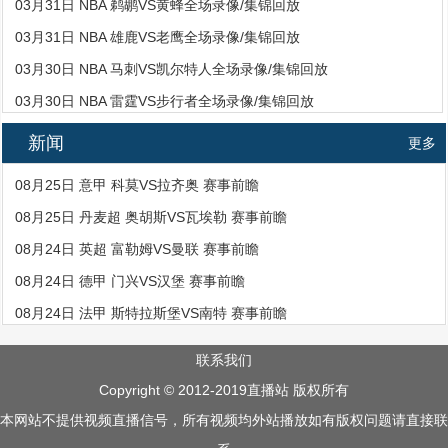
03月31日 NBA 鹈鹕VS黄蜂全场录像/集锦回放
03月31日 NBA 雄鹿VS老鹰全场录像/集锦回放
03月30日 NBA 马刺VS凯尔特人全场录像/集锦回放
03月30日 NBA 雷霆VS步行者全场录像/集锦回放
新闻
更多
08月25日 意甲 科莫VS拉齐奥 赛事前瞻
08月25日 丹麦超 奥胡斯VS瓦埃勒 赛事前瞻
08月24日 英超 富勒姆VS曼联 赛事前瞻
08月24日 德甲 门兴VS汉堡 赛事前瞻
08月24日 法甲 斯特拉斯堡VS南特 赛事前瞻
联系我们
Copyright © 2012-2019直播站 版权所有
本网站不提供视频直播信号，所有视频均外站播放如有版权问题请直接联