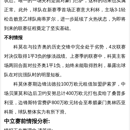
状态。唯一的一场失利是面对豪门巴萨，这样的结果也实属
正常。此外，球队在新赛季首场正赛意大利杯，主场3-1轻
松击败意乙球队南蒂罗尔，进一步延续了火热状态，为即将
到来的联赛征程奠定了坚实基础。
不利情报
科莫在与拉齐奥的历史交锋中完全处于劣势，4次联赛
对决仅取得1平3负的惨淡战绩。上赛季的联赛中，科莫主客
场两回合面对拉齐奥1平1负，始终未能取得胜利，暴露出球
队在对抗强队时的明显短板。
科莫休赛期边锋法德拉100万欧元租借加盟萨索罗，中
场贝莱莫和边后卫约安努总计400万欧元打包卖给了桑普多
利亚，边锋斯特雷费萨800万欧元转会至希腊豪门奥林匹亚
科斯，球队整体实力有所下滑。
中立赛前情报分析: