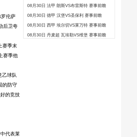
08月30日 法甲 朗斯VS布雷斯特 赛事前瞻
08月30日 德甲 汉堡VS圣保利 赛事前瞻
佛罗伦萨
08月30日 西甲 埃尔切VS莱万特 赛事前瞻
勒后卫夸
08月30日 丹麦超 瓦埃勒VS维堡 赛事前瞻
上赛季末
上赛季他
意乙球队
固的防守
良好的竞技
甲中代表莱