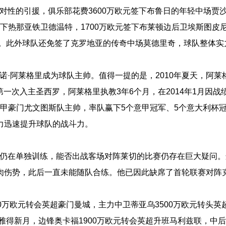
对性的引援，俱乐部花费3600万欧元签下布鲁日的年轻中场贾
元签下热那亚铁卫德温特，1700万欧元签下布莱顿边后卫埃斯图皮
姆。此外球队还免签了克罗地亚的传奇中场莫德里奇，球队整体实
诺·阿莱格里成为球队主帅。值得一提的是，2010年夏天，阿莱
。第一次入主圣西罗，阿莱格里执教3年6个月，在2014年1月因战
支意甲豪门尤文图斯队主帅，率队赢下5个意甲冠军、5个意大利杯
力迅速提升球队的战斗力。
前仍在单独训练，能否出战客场对阵莱切的比赛仍存在巨大疑问。
肉伤势，此后一直未能随队合练。他已因此缺席了首轮联赛对阵
0万欧元转会英超豪门曼城，主力中卫蒂亚乌3500万欧元转头英
利雅得新月，边锋奥卡福1900万欧元转会英超升班马利兹联，中