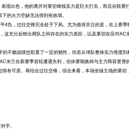
攻，表现出色，他的离开对莱切锋线实力是巨大打击，而且在联赛
留下的火力空缺无法得到有效填。
2平4负，过往交锋完全处于下风。尤为值得关注的是，在上赛季
终，这充分反映出两队之间存在的实力差距，以及莱切在应对AC
1平的不败战绩也彰显了一定的韧性，但若从球队整体实力维度剖
管AC米兰在新赛季首轮遭遇失利，但休赛期换帅与主力阵容更替
也情有可原。再结合过往交锋，综合来看，本场坐镇主场的莱切
封对手。