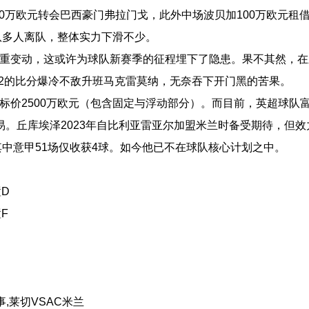
00万欧元转会巴西豪门弗拉门戈，此外中场波贝加100万欧元租
队多人离队，整体实力下滑不少。
双重变动，这或许为球队新赛季的征程埋下了隐患。果不其然，在
-2的比分爆冷不敌升班马克雷莫纳，无奈吞下开门黑的苦果。
标价2500万欧元（包含固定与浮动部分）。而目前，英超球队
。丘库埃泽2023年自比利亚雷亚尔加盟米兰时备受期待，但效
其中意甲51场仅收获4球。如今他已不在球队核心计划之中。
D
F
,莱切VSAC米兰