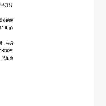
行将开始
联赛的两
米兰时的
析，与身
的双重变
，恐怕也