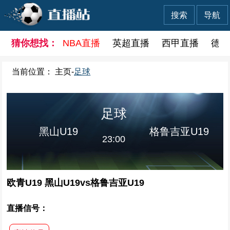
搜索
导航
猜你想找：
NBA直播
英超直播
西甲直播
德甲
当前位置：
主页
-
足球
足球
黑山U19
格鲁吉亚U19
23:00
欧青U19 黑山U19vs格鲁吉亚U19
直播信号：