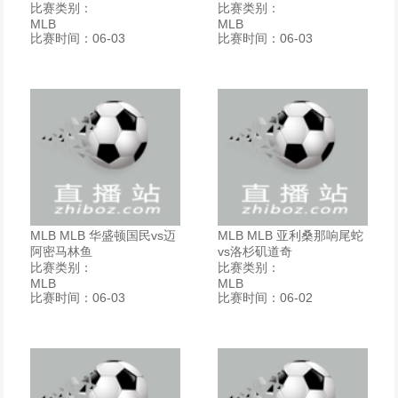
比赛类别：
比赛类别：
MLB
MLB
比赛时间：06-03
比赛时间：06-03
MLB MLB 华盛顿国民vs迈
MLB MLB 亚利桑那响尾蛇
阿密马林鱼
vs洛杉矶道奇
比赛类别：
比赛类别：
MLB
MLB
比赛时间：06-03
比赛时间：06-02