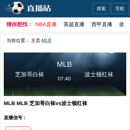
搜索
导航
猜你想找：
NBA直播
英超直播
西甲直播
德甲
当前位置：
主页
-
MLB
MLB
芝加哥白袜
波士顿红袜
07:40
MLB MLB 芝加哥白袜vs波士顿红袜
直播信号：