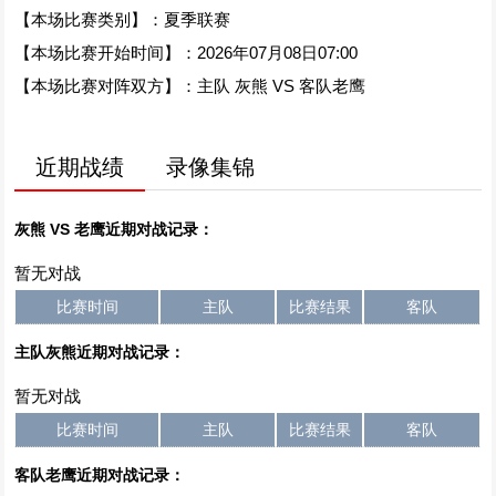
【本场比赛类别】：夏季联赛
【本场比赛开始时间】：2026年07月08日07:00
【本场比赛对阵双方】：主队 灰熊 VS 客队老鹰
近期战绩
录像集锦
灰熊 VS 老鹰近期对战记录：
暂无对战
比赛时间
主队
比赛结果
客队
主队灰熊近期对战记录：
暂无对战
比赛时间
主队
比赛结果
客队
客队老鹰近期对战记录：