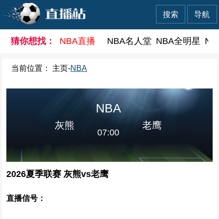
搜索
导航
猜你想找：
NBA直播
NBA名人堂
NBA全明星
N
当前位置：
主页
-
NBA
NBA
灰熊
老鹰
07:00
2026夏季联赛 灰熊vs老鹰
直播信号：