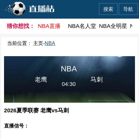
搜索
导航
猜你想找：
NBA直播
NBA名人堂
NBA全明星
N
当前位置：
主页
-
NBA
NBA
老鹰
马刺
04:30
2026夏季联赛 老鹰vs马刺
直播信号：