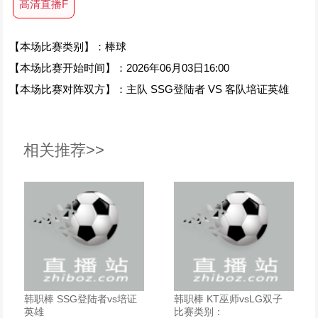
高清直播F
【本场比赛类别】：棒球
【本场比赛开始时间】：2026年06月03日16:00
【本场比赛对阵双方】：主队 SSG登陆者 VS 客队培证英雄
相关推荐>>
韩职棒 SSG登陆者vs培证
韩职棒 KT巫师vsLG双子
英雄
比赛类别：