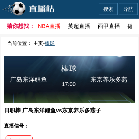
搜索
导航
猜你想找：
NBA直播
英超直播
西甲直播
德甲
当前位置：
主页
-
棒球
棒球
广岛东洋鲤鱼
东京养乐多燕
17:00
日职棒 广岛东洋鲤鱼vs东京养乐多燕子
子
直播信号：