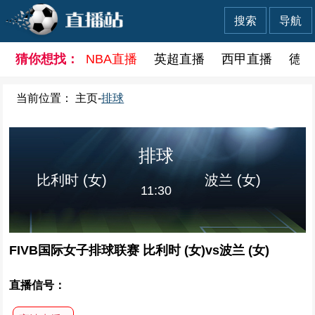
搜索
导航
猜你想找：
NBA直播
英超直播
西甲直播
德甲
当前位置：
主页
-
排球
排球
比利时 (女)
波兰 (女)
11:30
FIVB国际女子排球联赛 比利时 (女)vs波兰 (女)
直播信号：