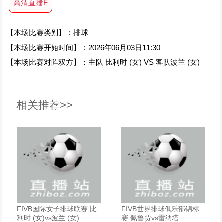
高清直播F
【本场比赛类别】：排球
【本场比赛开始时间】：2026年06月03日11:30
【本场比赛对阵双方】：主队 比利时 (女) VS 客队波兰 (女)
相关推荐>>
FIVB国际女子排球联赛 比
FIVB世界排球俱乐部锦标
利时 (女)vs波兰 (女)
赛 佩鲁贾vs雷纳塔