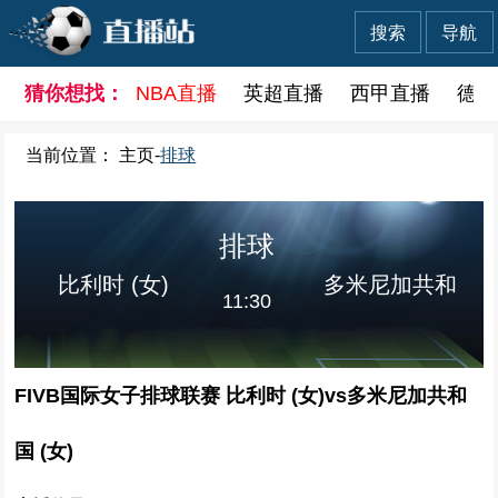
搜索
导航
猜你想找：
NBA直播
英超直播
西甲直播
德甲
当前位置：
主页
-
排球
排球
比利时 (女)
多米尼加共和
11:30
FIVB国际女子排球联赛 比利时 (女)vs多米尼加共和
国 (女)
国 (女)