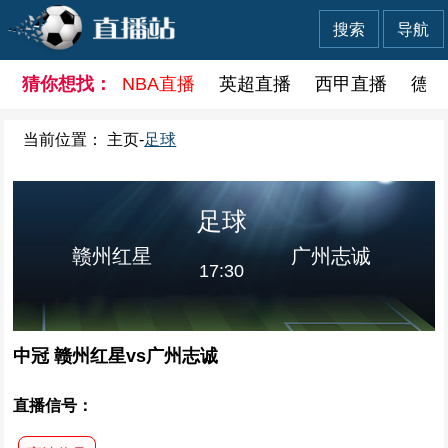
搜索
导航
猜你想找：
NBA直播
英超直播
西甲直播
德甲
当前位置：
主页
-
足球
足球
赣州红星
广州志诚
17:30
中冠 赣州红星vs广州志诚
直播信号：