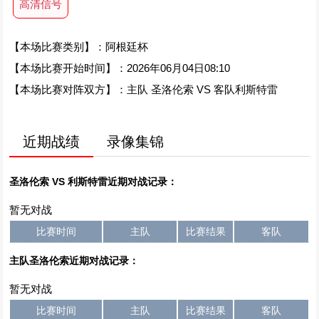
高清信号
【本场比赛类别】：阿根廷杯
【本场比赛开始时间】：2026年06月04日08:10
【本场比赛对阵双方】：主队 圣洛伦索 VS 客队利斯特雷
近期战绩
录像集锦
圣洛伦索 VS 利斯特雷近期对战记录：
暂无对战
比赛时间
主队
比赛结果
客队
主队圣洛伦索近期对战记录：
暂无对战
比赛时间
主队
比赛结果
客队