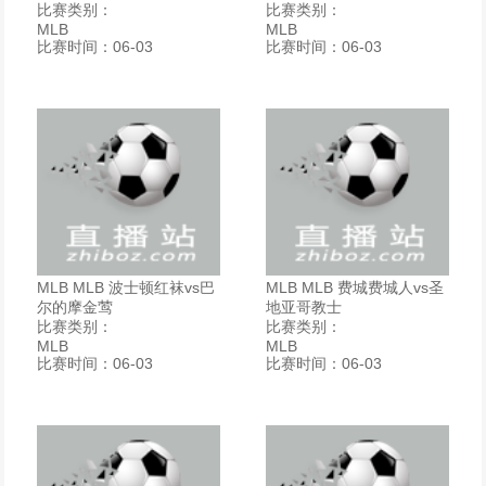
比赛类别：
比赛类别：
MLB
MLB
比赛时间：06-03
比赛时间：06-03
MLB MLB 波士顿红袜vs巴
MLB MLB 费城费城人vs圣
尔的摩金莺
地亚哥教士
比赛类别：
比赛类别：
MLB
MLB
比赛时间：06-03
比赛时间：06-03