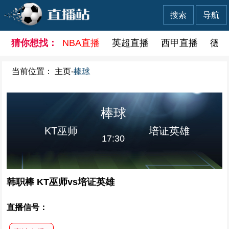
搜索
导航
猜你想找：
NBA直播
英超直播
西甲直播
德甲
当前位置：
主页
-
棒球
棒球
KT巫师
培证英雄
17:30
韩职棒 KT巫师vs培证英雄
直播信号：